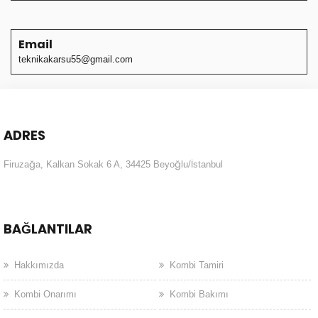
Email
teknikakarsu55@gmail.com
ADRES
Firuzağa, Kalkan Sokak 6 A, 34425 Beyoğlu/İstanbul
BAĞLANTILAR
Hakkımızda
Kombi Tamiri
Kombi Onarımı
Kombi Bakımı