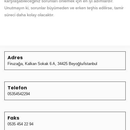
karşılaşabileceğiniz sorunları önlemek için en iyi adımlardır.
Unutmayın ki, sorunlar büyümeden ve erken teşhis edilirse, tamir
süreci daha kolay olacaktır.
Adres
Firuzağa, Kalkan Sokak 6 A, 34425 Beyoğlu/İstanbul
Telefon
05354542294
Faks
0535 454 22 94