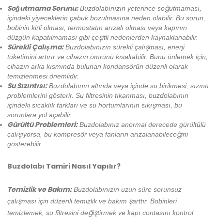
Soğutmama Sorunu:
Buzdolabınızın yeterince soğutmaması,
içindeki yiyeceklerin çabuk bozulmasına neden olabilir. Bu sorun,
bobinin kirli olması, termostatın arızalı olması veya kapının
düzgün kapatılmaması gibi çeşitli nedenlerden kaynaklanabilir.
Sürekli Çalışma:
Buzdolabınızın sürekli çalışması, enerji
tüketimini artırır ve cihazın ömrünü kısaltabilir. Bunu önlemek için,
cihazın arka kısmında bulunan kondansörün düzenli olarak
temizlenmesi önemlidir.
Su Sızıntısı:
Buzdolabının altında veya içinde su birikmesi, sızıntı
problemlerini gösterir. Su filtresinin tıkanması, buzdolabının
içindeki sıcaklık farkları ve su hortumlarının sıkışması, bu
sorunlara yol açabilir.
Gürültü Problemleri:
Buzdolabınız anormal derecede gürültülü
çalışıyorsa, bu kompresör veya fanların arızalanabileceğini
gösterebilir.
Buzdolabı Tamiri Nasıl Yapılır?
Temizlik ve Bakım:
Buzdolabınızın uzun süre sorunsuz
çalışması için düzenli temizlik ve bakım şarttır. Bobinleri
temizlemek, su filtresini değiştirmek ve kapı contasını kontrol