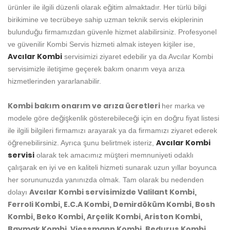
ürünler ile ilgili düzenli olarak eğitim almaktadır. Her türlü bilgi
birikimine ve tecrübeye sahip uzman teknik servis ekiplerinin
bulunduğu firmamızdan güvenle hizmet alabilirsiniz. Profesyonel
ve güvenilir Kombi Servis hizmeti almak isteyen kişiler ise,
Avcılar Kombi
servisimizi ziyaret edebilir ya da Avcılar Kombi
servisimizle iletişime geçerek bakım onarım veya arıza
hizmetlerinden yararlanabilir.
Kombi bakım onarım ve arıza ücretleri
her marka ve
modele göre değişkenlik gösterebileceği için en doğru fiyat listesi
ile ilgili bilgileri firmamızı arayarak ya da firmamızı ziyaret ederek
Avcılar Kombi
öğrenebilirsiniz. Ayrıca şunu belirtmek isteriz,
servisi
olarak tek amacımız müşteri memnuniyeti odaklı
çalışarak en iyi ve en kaliteli hizmeti sunarak uzun yıllar boyunca
her sorununuzda yanınızda olmak. Tam olarak bu nedenden
Avcılar Kombi servisimizde Valilant Kombi,
dolayı
Ferroli Kombi, E.C.A Kombi, Demirdöküm Kombi, Bosh
Kombi, Beko Kombi, Arçelik Kombi, Ariston Kombi,
Baymak Kombi, Viessmann Kombi, Bedurus Kombi