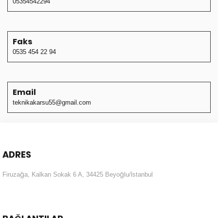
05354542294
Faks
0535 454 22 94
Email
teknikakarsu55@gmail.com
ADRES
Firuzağa, Kalkan Sokak 6 A, 34425 Beyoğlu/İstanbul