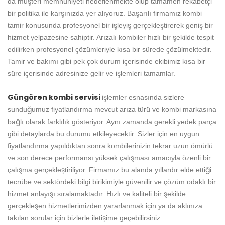
da müşteri memnuniyeti hedeflenmekte olup tamamen rekabetçi
bir politika ile karşınızda yer alıyoruz. Başarılı firmamız kombi
tamir konusunda profesyonel bir işleyiş gerçekleştirerek geniş bir
hizmet yelpazesine sahiptir. Arızalı kombiler hızlı bir şekilde tespit
edilirken profesyonel çözümleriyle kısa bir sürede çözülmektedir.
Tamir ve bakımı gibi pek çok durum içerisinde ekibimiz kısa bir
süre içerisinde adresinize gelir ve işlemleri tamamlar.
Güngören kombi servisi
işlemler esnasında sizlere
sunduğumuz fiyatlandırma mevcut arıza türü ve kombi markasına
bağlı olarak farklılık gösteriyor. Aynı zamanda gerekli yedek parça
gibi detaylarda bu durumu etkileyecektir. Sizler için en uygun
fiyatlandırma yapıldıktan sonra kombilerinizin tekrar uzun ömürlü
ve son derece performansı yüksek çalışması amacıyla özenli bir
çalışma gerçekleştiriliyor. Firmamız bu alanda yıllardır elde ettiği
tecrübe ve sektördeki bilgi birikimiyle güvenilir ve çözüm odaklı bir
hizmet anlayışı sıralamaktadır. Hızlı ve kaliteli bir şekilde
gerçekleşen hizmetlerimizden yararlanmak için ya da aklınıza
takılan sorular için bizlerle iletişime geçebilirsiniz.