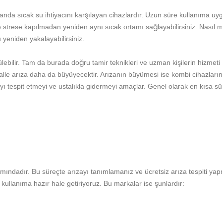
manda sıcak su ihtiyacını karşılayan cihazlardır. Uzun süre kullanıma uy
strese kapılmadan yeniden aynı sıcak ortamı sağlayabilirsiniz. Nasıl mı
u yeniden yakalayabilirsiniz.
bilir. Tam da burada doğru tamir teknikleri ve uzman kişilerin hizmeti 
alle arıza daha da büyüyecektir. Arızanın büyümesi ise kombi cihazların
ayı tespit etmeyi ve ustalıkla gidermeyi amaçlar. Genel olarak en kısa sü
mındadır. Bu süreçte arızayı tanımlamanız ve ücretsiz arıza tespiti yap
 kullanıma hazır hale getiriyoruz. Bu markalar ise şunlardır: