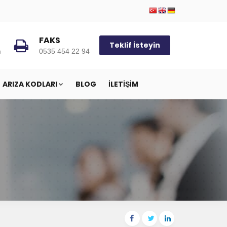
FAKS
Teklif İsteyin
m
0535 454 22 94
ARIZA KODLARI
BLOG
İLETIŞIM