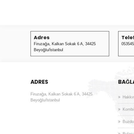
Adres
Tele
Firuzağa, Kalkan Sokak 6 A, 34425
053545
Beyoğlu/İstanbul
ADRES
BAĞL
Firuzağa, Kalkan Sokak 6 A, 34425
Hakkı
Beyoğlu/İstanbul
Kombi
Buzdol
Bulaşı