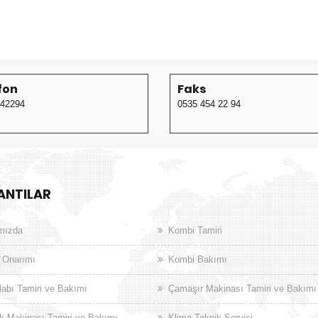
fon
Faks
42294
0535 454 22 94
ANTILAR
mızda
Kombi Tamiri
 Onarımı
Kombi Bakımı
abı Tamiri ve Bakımı
Çamaşır Makinası Tamiri ve Bakımı
k Makinası Tamiri ve Bakımı
Klima Teknik Servisi