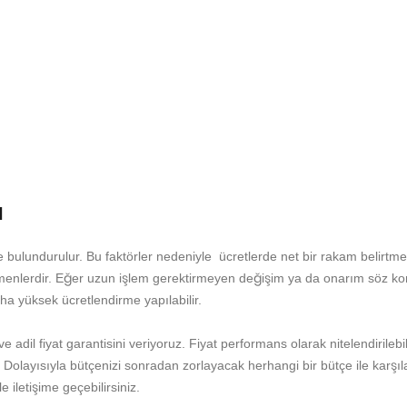
ı
de bulundurulur. Bu faktörler nedeniyle ücretlerde net bir rakam belir
nlerdir. Eğer uzun işlem gerektirmeyen değişim ya da onarım söz kon
a yüksek ücretlendirme yapılabilir.
 adil fiyat garantisini veriyoruz. Fiyat performans olarak nitelendirileb
 Dolayısıyla bütçenizi sonradan zorlayacak herhangi bir bütçe ile karşıl
 iletişime geçebilirsiniz.