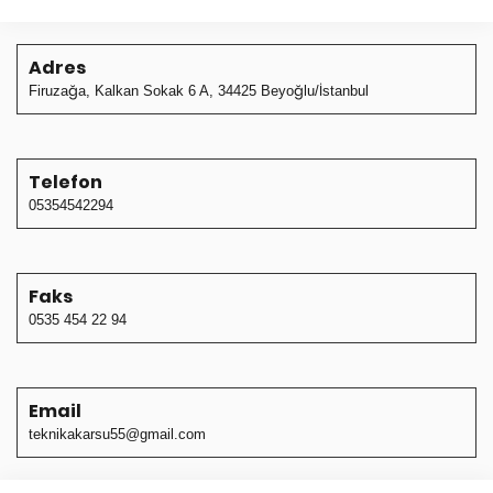
Adres
Firuzağa, Kalkan Sokak 6 A, 34425 Beyoğlu/İstanbul
Telefon
05354542294
Faks
0535 454 22 94
Email
teknikakarsu55@gmail.com